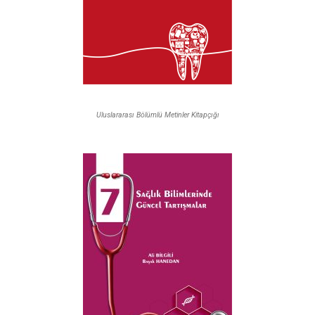
Uluslararası Bölümlü Metinler Kitapçığı