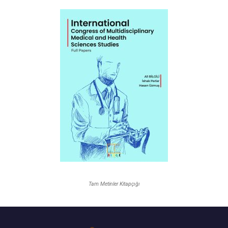
Tam Metinler Kitapçığı